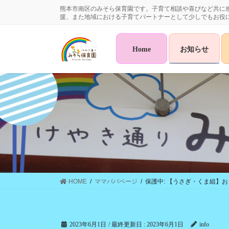
コ
ナ
熊本市南区のみそら保育園です。子育て相談や喜びなど共に
ン
ビ
援、また地域における子育てパートナーとして少しでもお役
テ
ゲ
ン
ー
Home
お知らせ
ツ
シ
に
ョ
移
ン
動
に
移
動
HOME
ママパパページ
保護中: 【うさぎ・くま組】
2023年6月1日
/ 最終更新日 :
2023年6月1日
info