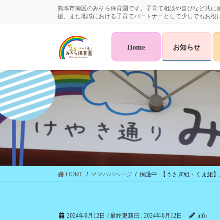
コ
ナ
熊本市南区のみそら保育園です。子育て相談や喜びなど共に
ン
ビ
援、また地域における子育てパートナーとして少しでもお役
テ
ゲ
ン
ー
Home
お知らせ
ツ
シ
に
ョ
移
ン
動
に
移
動
HOME
ママパパページ
保護中: 【うさぎ組・くま組
2024年6月12日
/ 最終更新日 :
2024年6月12日
info