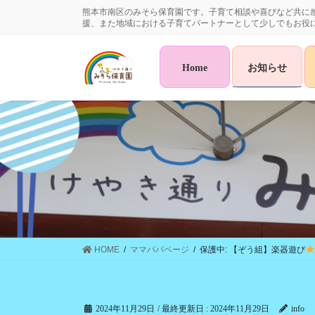
コ
ナ
熊本市南区のみそら保育園です。子育て相談や喜びなど共に
ン
ビ
援、また地域における子育てパートナーとして少しでもお役
テ
ゲ
ン
ー
Home
お知らせ
ツ
シ
に
ョ
移
ン
動
に
移
動
HOME
ママパパページ
保護中: 【ぞう組】楽器遊び
2024年11月29日
/ 最終更新日 :
2024年11月29日
info