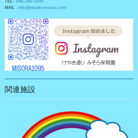
TEL :
096-285-1095
MAIL :
info@keyaki-misora.com
関連施設