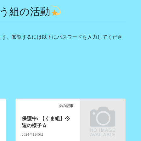
ぞう組の活動
ます。閲覧するには以下にパスワードを入力してくださ
次の記事
保護中: 【くま組】今
週の様子☆
2024年1月5日