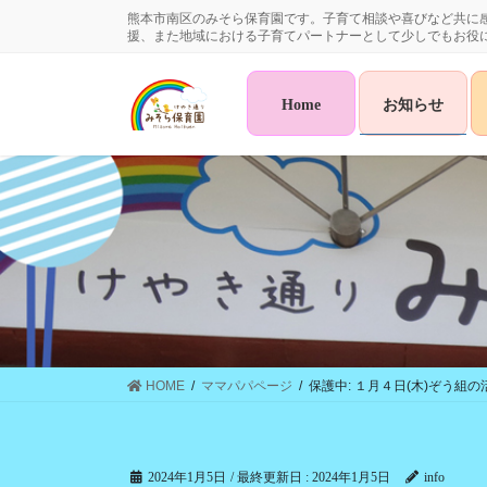
コ
ナ
熊本市南区のみそら保育園です。子育て相談や喜びなど共に
ン
ビ
援、また地域における子育てパートナーとして少しでもお役
テ
ゲ
ン
ー
Home
お知らせ
ツ
シ
に
ョ
移
ン
動
に
移
動
HOME
ママパパページ
保護中: １月４日(木)ぞう組の
2024年1月5日
/ 最終更新日 :
2024年1月5日
info