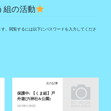
ぞう組の活動
ます。閲覧するには以下にパスワードを入力してくださ
次の記事
保護中: 【くま組】戸
外遊び(神社&公園)
2023年11月6日