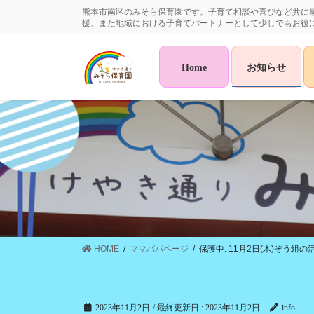
コ
ナ
熊本市南区のみそら保育園です。子育て相談や喜びなど共に
ン
ビ
援、また地域における子育てパートナーとして少しでもお役
テ
ゲ
ン
ー
Home
お知らせ
ツ
シ
に
ョ
移
ン
動
に
移
動
HOME
ママパパページ
保護中: 11月2日(木)ぞう組の
2023年11月2日
/ 最終更新日 :
2023年11月2日
info