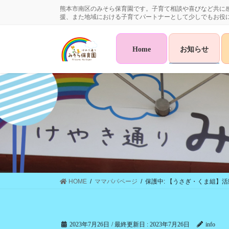
コ
ナ
熊本市南区のみそら保育園です。子育て相談や喜びなど共に
ン
ビ
援、また地域における子育てパートナーとして少しでもお役
テ
ゲ
ン
ー
Home
お知らせ
ツ
シ
に
ョ
移
ン
動
に
移
動
HOME
ママパパページ
保護中: 【うさぎ・くま組】活
2023年7月26日
/ 最終更新日 :
2023年7月26日
info