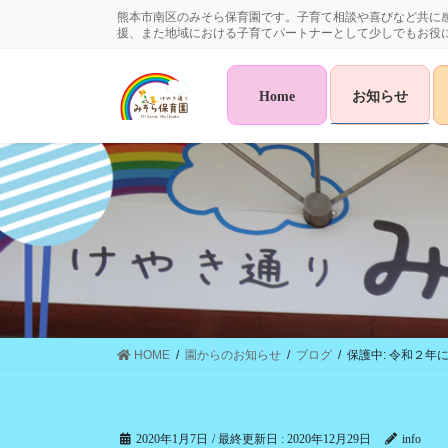
コ
ナ
熊本市南区のみそら保育園です。子育て相談や喜びなど共に
ン
ビ
援、また地域における子育てパートナーとして少しでもお役
テ
ゲ
ン
ー
Home
お知らせ
ツ
シ
に
ョ
移
ン
動
に
移
動
HOME
園からのお知らせ
ブログ
保護中: 令和２年
2020年1月7日
/ 最終更新日 :
2020年12月29日
info