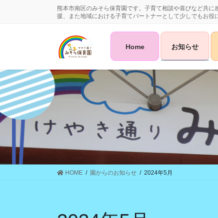
コ
ナ
熊本市南区のみそら保育園です。子育て相談や喜びなど共に
ン
ビ
援、また地域における子育てパートナーとして少しでもお役
テ
ゲ
ン
ー
Home
お知らせ
ツ
シ
に
ョ
移
ン
動
に
移
動
HOME
園からのお知らせ
2024年5月