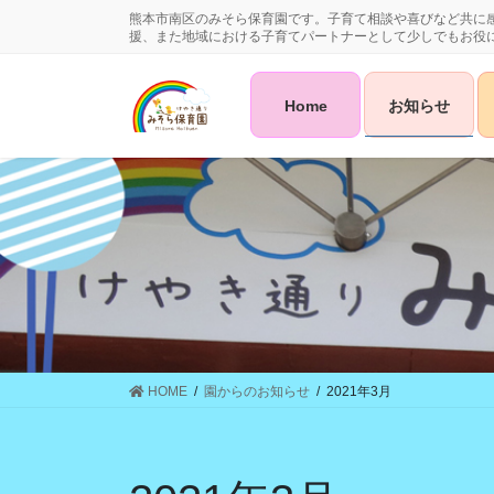
コ
ナ
熊本市南区のみそら保育園です。子育て相談や喜びなど共に
ン
ビ
援、また地域における子育てパートナーとして少しでもお役
テ
ゲ
ン
ー
Home
お知らせ
ツ
シ
に
ョ
移
ン
動
に
移
動
HOME
園からのお知らせ
2021年3月