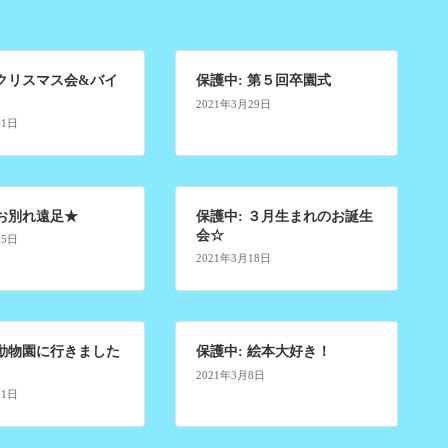
 クリスマス会&バイ
保護中: 第５回卒園式
2021年3月29日
31日
 お別れ遠足★
保護中: ３月生まれのお誕生
会☆
25日
2021年3月18日
 動物園に行きました
保護中: 絵本大好き！
2021年3月8日
11日