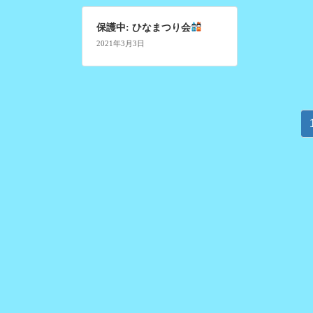
保護中: ひなまつり会
2021年3月3日
投
稿
ナ
ビ
ゲ
ー
シ
ョ
ン