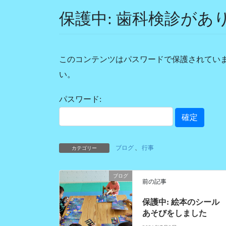
保護中: 歯科検診があ
このコンテンツはパスワードで保護されてい
い。
パスワード:
ブログ
、
行事
カテゴリー
ブログ
前の記事
保護中: 絵本のシール
あそびをしました