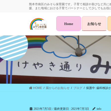
コ
ナ
熊本市南区のみそら保育園です。子育て相談や喜びなど共に
ン
ビ
援、また地域における子育てパートナーとして少しでもお役
テ
ゲ
ン
ー
Home
お知らせ
ツ
シ
に
ョ
移
ン
動
に
移
動
HOME
園からのお知らせ
ブログ
保護中: 歯科検診
2021年7月5日
/ 最終更新日 :
2021年7月5日
info