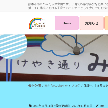
コ
ナ
熊本市南区のみそら保育園です。子育て相談や喜びなど共に
ン
ビ
援、また地域における子育てパートナーとして少しでもお役
テ
ゲ
ン
ー
Home
お知らせ
ツ
シ
に
ョ
移
ン
動
に
移
動
HOME
園からのお知らせ
ブログ
保護中: 【８月☆
2021年11月11日
/ 最終更新日 :
2021年11月11日
info