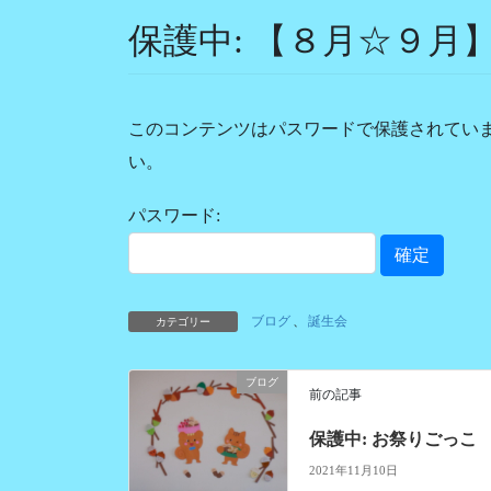
保護中: 【８月☆９月
このコンテンツはパスワードで保護されてい
い。
パスワード:
ブログ
、
誕生会
カテゴリー
ブログ
前の記事
保護中: お祭りごっこ
2021年11月10日