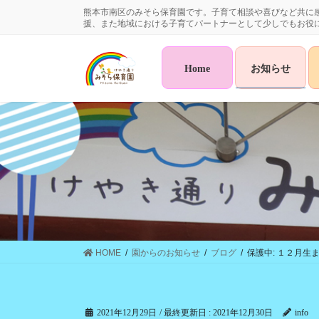
コ
ナ
熊本市南区のみそら保育園です。子育て相談や喜びなど共に
ン
ビ
援、また地域における子育てパートナーとして少しでもお役
テ
ゲ
ン
ー
Home
お知らせ
ツ
シ
に
ョ
移
ン
動
に
移
動
HOME
園からのお知らせ
ブログ
保護中: １２月生
2021年12月29日
/ 最終更新日 :
2021年12月30日
info