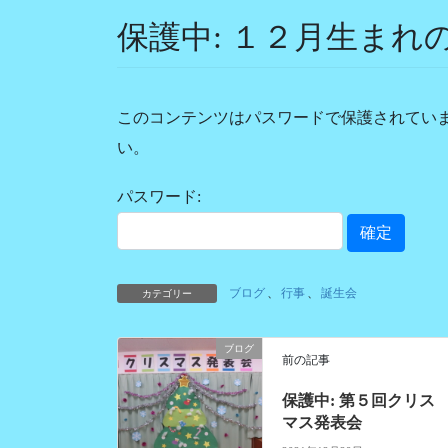
保護中: １２月生まれ
このコンテンツはパスワードで保護されてい
い。
パスワード:
ブログ
、
行事
、
誕生会
カテゴリー
ブログ
前の記事
保護中: 第５回クリス
マス発表会